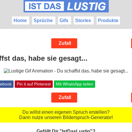
Home
Sprüche
Gifs
Stories
Produkte
Zufall
fst das, habe sie gesagt...
cebook
Pin it auf Pinterest
Mit WhatsApp teilen
Zufall
Du willst einen eigenen Spruch erstellen?
Dann nutze unseren Bilderspruch-Generator!
Gefällt Dir "IstDasLustig"?