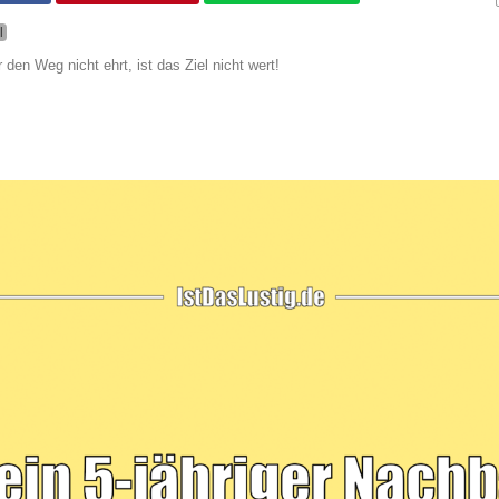
l
 den Weg nicht ehrt, ist das Ziel nicht wert!