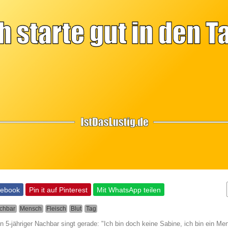
cebook
Pin it auf Pinterest
Mit WhatsApp teilen
chbar
Mensch
Fleisch
Blut
Tag
n 5-jähriger Nachbar singt gerade: "Ich bin doch keine Sabine, ich bin ein M