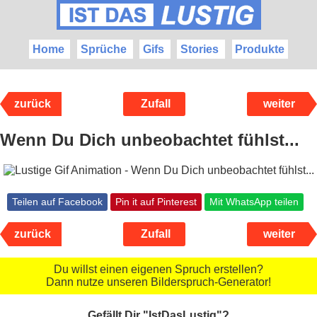
Home
Sprüche
Gifs
Stories
Produkte
zurück
Zufall
weiter
Wenn Du Dich unbeobachtet fühlst...
Teilen auf Facebook
Pin it auf Pinterest
Mit WhatsApp teilen
zurück
Zufall
weiter
Du willst einen eigenen Spruch erstellen?
Dann nutze unseren Bilderspruch-Generator!
Gefällt Dir "IstDasLustig"?