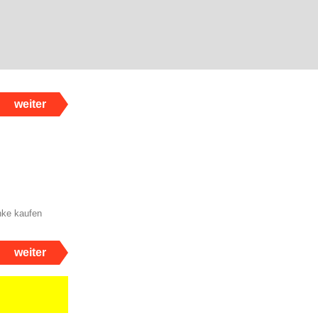
weiter
nke kaufen
weiter