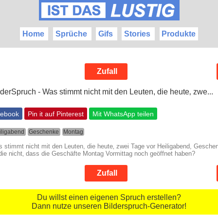
Home
Sprüche
Gifs
Stories
Produkte
Zufall
cebook
Pin it auf Pinterest
Mit WhatsApp teilen
iligabend
Geschenke
Montag
s stimmt nicht mit den Leuten, die heute‚ zwei Tage vor Heiligabend, Gesche
ie nicht‚ dass die Geschäfte Montag Vormittag noch geöffnet haben?
Zufall
Du willst einen eigenen Spruch erstellen?
Dann nutze unseren Bilderspruch-Generator!