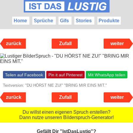
Home
Sprüche
Gifs
Stories
Produkte
zurück
Zufall
weiter
Teilen auf Facebook
Pin it auf Pinterest
Mit WhatsApp teilen
Textversion: "DU HÖRST NlE ZU!" "BRING MIR EINS MIT."
zurück
Zufall
weiter
Du willst einen eigenen Spruch erstellen?
Dann nutze unseren Bilderspruch-Generator!
Gefällt Dir "IstDasLustig"?