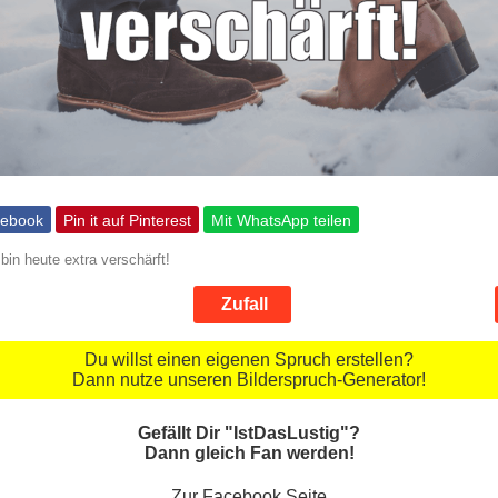
cebook
Pin it auf Pinterest
Mit WhatsApp teilen
 bin heute extra verschärft!
Zufall
Du willst einen eigenen Spruch erstellen?
Dann nutze unseren Bilderspruch-Generator!
Gefällt Dir "IstDasLustig"?
Dann gleich Fan werden!
Zur Facebook Seite