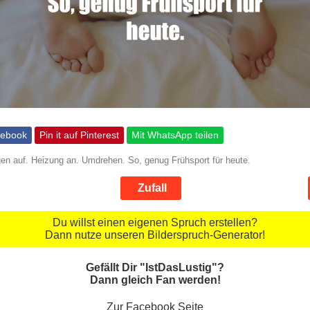
cebook
Pin it auf Pinterest
Mit WhatsApp teilen
gen auf. Heizung an. Umdrehen. So, genug Frühsport für heute.
Zufall
Du willst einen eigenen Spruch erstellen?
Dann nutze unseren Bilderspruch-Generator!
Gefällt Dir "IstDasLustig"?
Dann gleich Fan werden!
Zur Facebook Seite