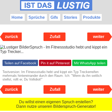
Home
Sprüche
Gifs
Stories
Produkte
zurück
Zufall
weiter
Teilen auf Facebook
Pin it auf Pinterest
Mit WhatsApp teilen
Textversion: Im Fitnessstudio hebt und kippt ein Typ Treckerreifen
mehrmals hintereinander durch den Raum. Ich: "Wenn du ihn seitlich
stellst, rollt er, Du Vollidiot!"
zurück
Zufall
weiter
Du willst einen eigenen Spruch erstellen?
Dann nutze unseren Bilderspruch-Generator!