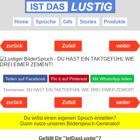
Home
Sprüche
Gifs
Stories
Produkte
zurück
Zufall
weiter
Teilen auf Facebook
Pin it auf Pinterest
Mit WhatsApp teilen
Textversion: DU HAST EIN TAKTGEFÜHL WIE DREI EIMER ZEMENT!
zurück
Zufall
weiter
Du willst einen eigenen Spruch erstellen?
Dann nutze unseren Bilderspruch-Generator!
Gefällt Dir "IstDasLustig"?