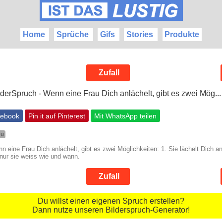
Home
Sprüche
Gifs
Stories
Produkte
Zufall
cebook
Pin it auf Pinterest
Mit WhatsApp teilen
au
n eine Frau Dich anlächelt, gibt es zwei Möglichkeiten: 1. Sie lächelt Dich an
r nur sie weiss wie und wann.
Zufall
Du willst einen eigenen Spruch erstellen?
Dann nutze unseren Bilderspruch-Generator!