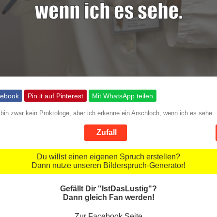
cebook
Pin it auf Pinterest
Mit WhatsApp teilen
 bin zwar kein Proktologe, aber ich erkenne ein Arschloch, wenn ich es sehe.
Zufall
Du willst einen eigenen Spruch erstellen?
Dann nutze unseren Bilderspruch-Generator!
Gefällt Dir "IstDasLustig"?
Dann gleich Fan werden!
Zur Facebook Seite