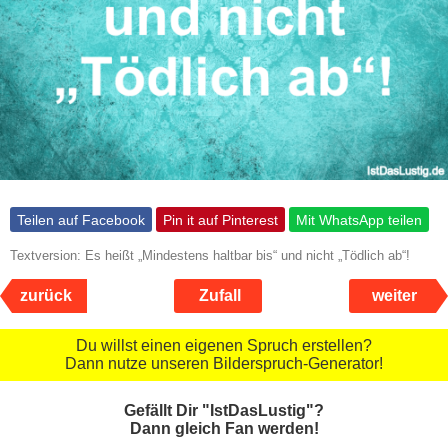
Teilen auf Facebook
Pin it auf Pinterest
Mit WhatsApp teilen
Textversion: Es heißt „Mindestens haltbar bis“ und nicht „Tödlich ab“!
zurück
Zufall
weiter
Du willst einen eigenen Spruch erstellen?
Dann nutze unseren Bilderspruch-Generator!
Gefällt Dir "IstDasLustig"?
Dann gleich Fan werden!