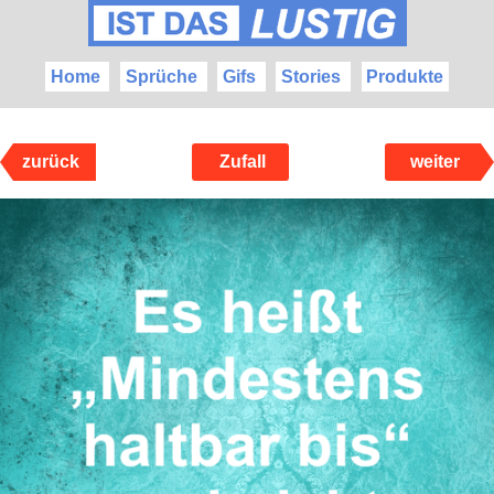
Home
Sprüche
Gifs
Stories
Produkte
zurück
Zufall
weiter