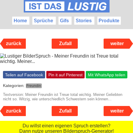
Home
Sprüche
Gifs
Stories
Produkte
zurück
Zufall
weiter
Teilen auf Facebook
Pin it auf Pinterest
Mit WhatsApp teilen
Kategorien:
Freundin
Textversion: Meiner Freundin ist Treue total wichtig. Meiner Geliebten
nicht so. Witzig, wie unterschiedlich Schwestern sein können...
zurück
Zufall
weiter
Du willst einen eigenen Spruch erstellen?
Dann nutze unseren Bilderspruch-Generator!