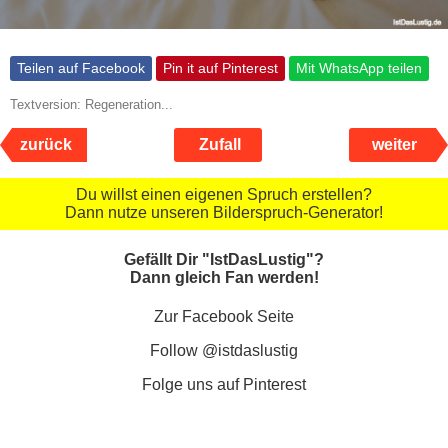
Teilen auf Facebook
Pin it auf Pinterest
Mit WhatsApp teilen
Textversion: Regeneration...
zurück
Zufall
weiter
Du willst einen eigenen Spruch erstellen?
Dann nutze unseren Bilderspruch-Generator!
Gefällt Dir "IstDasLustig"?
Dann gleich Fan werden!
Zur Facebook Seite
Follow @istdaslustig
Folge uns auf Pinterest