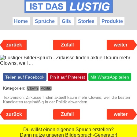
Home
Sprüche
Gifs
Stories
Produkte
zurück
Zufall
weiter
Teilen auf Facebook
Pin it auf Pinterest
Mit WhatsApp teilen
Kategorien:
Clown
Politik
Textversion: Zirkusse finden aktuell kaum mehr Clowns, weil die besten
Kandidaten regelmäßig in der Politik abwandern.
zurück
Zufall
weiter
Du willst einen eigenen Spruch erstellen?
Dann nutze unseren Bilderspruch-Generator!