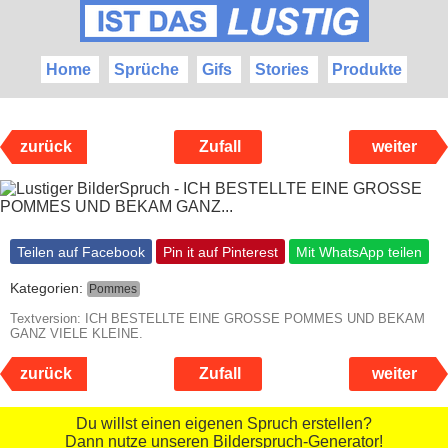
Home
Sprüche
Gifs
Stories
Produkte
zurück
Zufall
weiter
Teilen auf Facebook
Pin it auf Pinterest
Mit WhatsApp teilen
Kategorien:
Pommes
Textversion: ICH BESTELLTE EINE GROSSE POMMES UND BEKAM
GANZ VIELE KLEINE.
zurück
Zufall
weiter
Du willst einen eigenen Spruch erstellen?
Dann nutze unseren Bilderspruch-Generator!