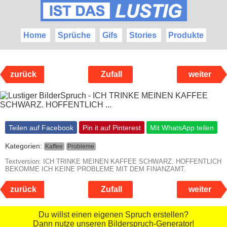
Home
Sprüche
Gifs
Stories
Produkte
zurück
Zufall
weiter
Teilen auf Facebook
Pin it auf Pinterest
Mit WhatsApp teilen
Kategorien:
Kaffee
Probleme
Textversion: ICH TRINKE MEINEN KAFFEE SCHWARZ. HOFFENTLICH
BEKOMME ICH KEINE PROBLEME MIT DEM FINANZAMT.
zurück
Zufall
weiter
Du willst einen eigenen Spruch erstellen?
Dann nutze unseren Bilderspruch-Generator!