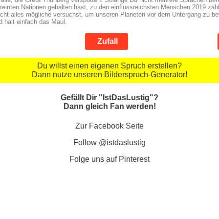
einten Nationen gehalten hast, zu den einflussreichsten Menschen 2019 zähl
icht alles mögliche versuchst, um unseren Planeten vor dem Untergang zu bew
d halt einfach das Maul.
Zufall
Du willst einen eigenen Spruch erstellen?
Dann nutze unseren Bilderspruch-Generator!
Gefällt Dir "IstDasLustig"?
Dann gleich Fan werden!
Zur Facebook Seite
Follow @istdaslustig
Folge uns auf Pinterest