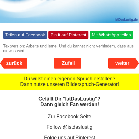
Teilen auf Facebook
Pin it auf Pinterest
Mit WhatsApp teilen
Textversion: Arbeite und lerne. Und du kannst nicht verhindern, dass aus
dir was wird...
zurück
Zufall
weiter
Du willst einen eigenen Spruch erstellen?
Dann nutze unseren Bilderspruch-Generator!
Gefällt Dir "IstDasLustig"?
Dann gleich Fan werden!
Zur Facebook Seite
Follow @istdaslustig
Folge uns auf Pinterest