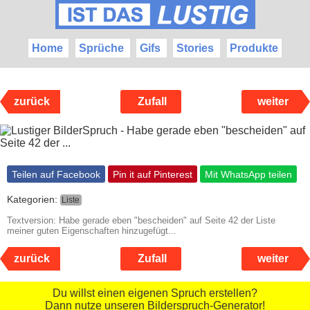
Home
Sprüche
Gifs
Stories
Produkte
zurück
Zufall
weiter
Teilen auf Facebook
Pin it auf Pinterest
Mit WhatsApp teilen
Kategorien:
Liste
Textversion: Habe gerade eben "bescheiden" auf Seite 42 der Liste
meiner guten Eigenschaften hinzugefügt...
zurück
Zufall
weiter
Du willst einen eigenen Spruch erstellen?
Dann nutze unseren Bilderspruch-Generator!