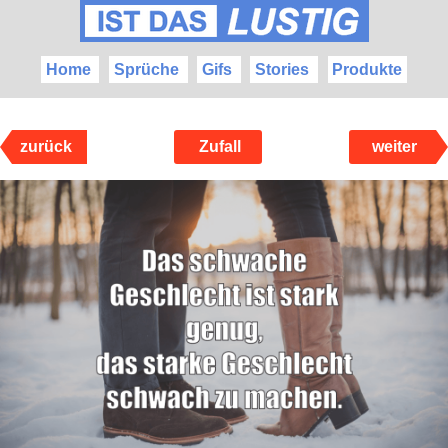
Home
Sprüche
Gifs
Stories
Produkte
zurück
Zufall
weiter