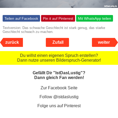
Teilen auf Facebook
Pin it auf Pinterest
Mit WhatsApp teilen
Textversion: Das schwache Geschlecht ist stark genug, das starke
Geschlecht schwach zu machen.
zurück
Zufall
weiter
Du willst einen eigenen Spruch erstellen?
Dann nutze unseren Bilderspruch-Generator!
Gefällt Dir "IstDasLustig"?
Dann gleich Fan werden!
Zur Facebook Seite
Follow @istdaslustig
Folge uns auf Pinterest