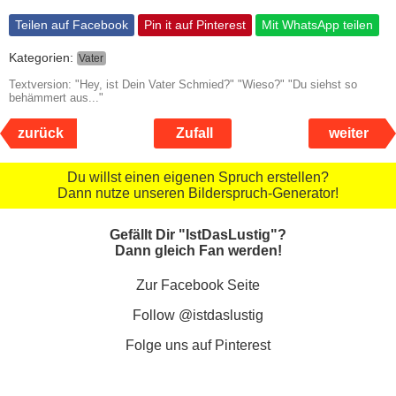
Teilen auf Facebook
Pin it auf Pinterest
Mit WhatsApp teilen
Kategorien:
Vater
Textversion: "Hey, ist Dein Vater Schmied?" "Wieso?" "Du siehst so
behämmert aus..."
zurück
Zufall
weiter
Du willst einen eigenen Spruch erstellen?
Dann nutze unseren Bilderspruch-Generator!
Gefällt Dir "IstDasLustig"?
Dann gleich Fan werden!
Zur Facebook Seite
Follow @istdaslustig
Folge uns auf Pinterest