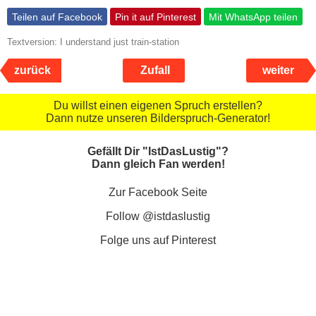
Teilen auf Facebook
Pin it auf Pinterest
Mit WhatsApp teilen
Textversion: I understand just train-station
zurück
Zufall
weiter
Du willst einen eigenen Spruch erstellen?
Dann nutze unseren Bilderspruch-Generator!
Gefällt Dir "IstDasLustig"?
Dann gleich Fan werden!
Zur Facebook Seite
Follow @istdaslustig
Folge uns auf Pinterest