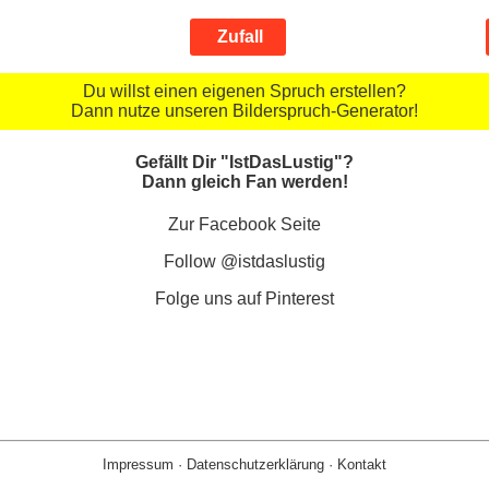
Zufall
Du willst einen eigenen Spruch erstellen?
Dann nutze unseren Bilderspruch-Generator!
Gefällt Dir "IstDasLustig"?
Dann gleich Fan werden!
Zur Facebook Seite
Follow @istdaslustig
Folge uns auf Pinterest
Impressum
·
Datenschutzerklärung
·
Kontakt