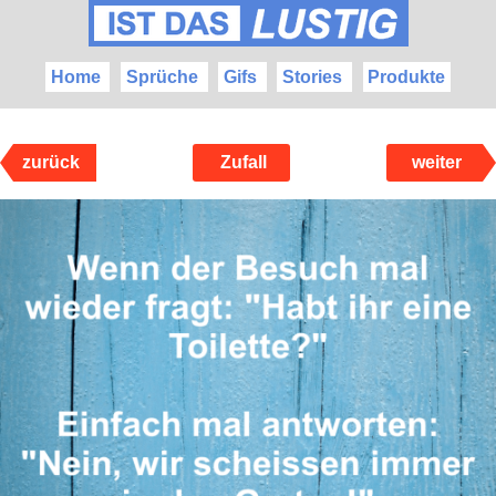
Home
Sprüche
Gifs
Stories
Produkte
zurück
Zufall
weiter