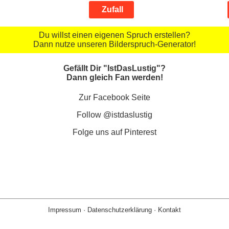
Zufall
Du willst einen eigenen Spruch erstellen?
Dann nutze unseren Bilderspruch-Generator!
Gefällt Dir "IstDasLustig"?
Dann gleich Fan werden!
Zur Facebook Seite
Follow @istdaslustig
Folge uns auf Pinterest
Impressum
·
Datenschutzerklärung
·
Kontakt