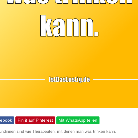
cebook
Pin it auf Pinterest
Mit WhatsApp teilen
eundinnen sind wie Therapeuten, mit denen man was trinken kann.