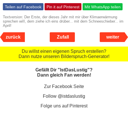
Teilen auf Facebook
Pin it auf Pinterest
Mit WhatsApp teilen
Textversion: Der Erste, der dieses Jahr mit mir über Klimaerwärmung
sprechen wiII, dem ziehe ich eins drüber... mit dem Schneeschieber... im
April!
zurück
Zufall
weiter
Du willst einen eigenen Spruch erstellen?
Dann nutze unseren Bilderspruch-Generator!
Gefällt Dir "IstDasLustig"?
Dann gleich Fan werden!
Zur Facebook Seite
Follow @istdaslustig
Folge uns auf Pinterest