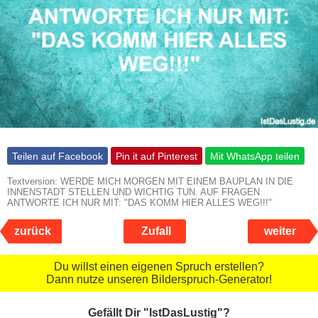
Teilen auf Facebook
Pin it auf Pinterest
Mit WhatsApp teilen
Textversion: WERDE MICH MORGEN MIT EINEM BAUPLAN IN DIE
INNENSTADT STELLEN UND WICHTIG TUN. AUF FRAGEN
ANTWORTE ICH NUR MIT: "DAS KOMM HIER ALLES WEG!!!"
zurück
Zufall
weiter
Du willst einen eigenen Spruch erstellen?
Dann nutze unseren Bilderspruch-Generator!
Gefällt Dir "IstDasLustig"?