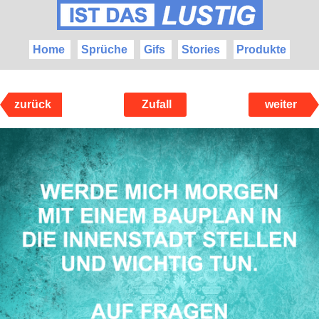
Home
Sprüche
Gifs
Stories
Produkte
zurück
Zufall
weiter