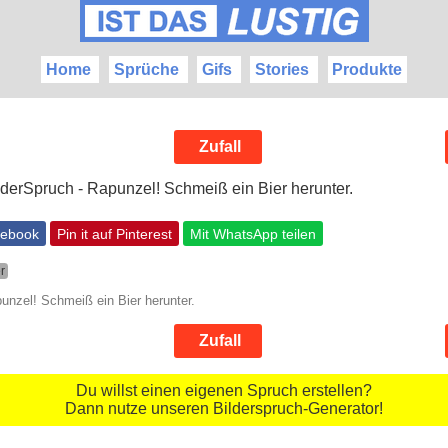
Home
Sprüche
Gifs
Stories
Produkte
Zufall
cebook
Pin it auf Pinterest
Mit WhatsApp teilen
r
unzel! Schmeiß ein Bier herunter.
Zufall
Du willst einen eigenen Spruch erstellen?
Dann nutze unseren Bilderspruch-Generator!