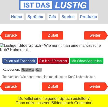
Home
Sprüche
Gifs
Stories
Produkte
zurück
Zufall
weiter
Teilen auf Facebook
Pin it auf Pinterest
Mit WhatsApp teilen
Kategorien:
Flachwitz
Kuh
Textversion: Wie nennt man eine marxistische Kuh? Kuhmuhnistin.
zurück
Zufall
weiter
Du willst einen eigenen Spruch erstellen?
Dann nutze unseren Bilderspruch-Generator!