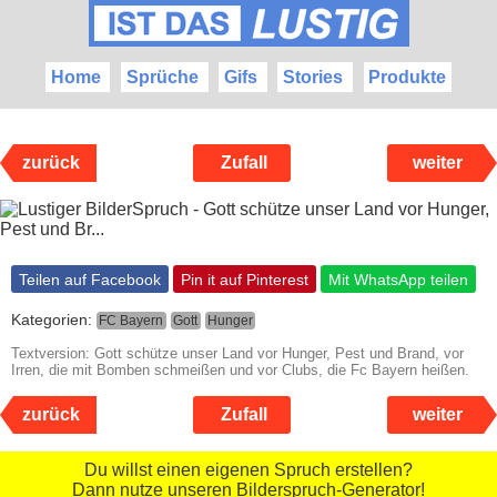
Home
Sprüche
Gifs
Stories
Produkte
zurück
Zufall
weiter
Teilen auf Facebook
Pin it auf Pinterest
Mit WhatsApp teilen
Kategorien:
FC Bayern
Gott
Hunger
Textversion: Gott schütze unser Land vor Hunger, Pest und Brand, vor
Irren, die mit Bomben schmeißen und vor Clubs, die Fc Bayern heißen.
zurück
Zufall
weiter
Du willst einen eigenen Spruch erstellen?
Dann nutze unseren Bilderspruch-Generator!