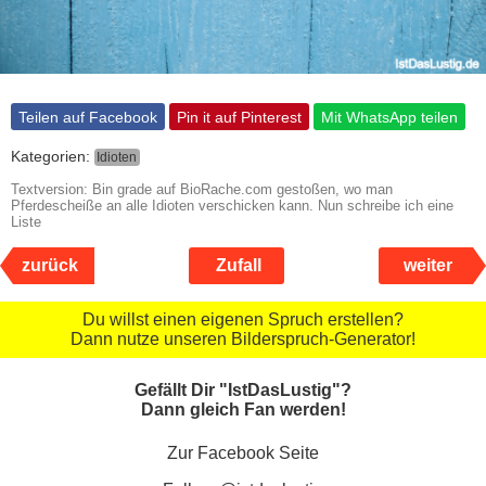
Teilen auf Facebook
Pin it auf Pinterest
Mit WhatsApp teilen
Kategorien:
Idioten
Textversion: Bin grade auf BioRache.com gestoßen, wo man
Pferdescheiße an alle Idioten verschicken kann. Nun schreibe ich eine
Liste
zurück
Zufall
weiter
Du willst einen eigenen Spruch erstellen?
Dann nutze unseren Bilderspruch-Generator!
Gefällt Dir "IstDasLustig"?
Dann gleich Fan werden!
Zur Facebook Seite