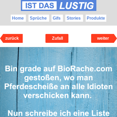
Home
Sprüche
Gifs
Stories
Produkte
zurück
Zufall
weiter