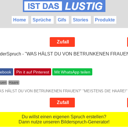
Home
Sprüche
Gifs
Stories
Produkte
Zufall
cebook
Pin it auf Pinterest
Mit WhatsApp teilen
auen
Haare
 "WAS HÄLST DU VON BETRUNKENEN FRAUEN?" "MEISTENS DIE HAARE!"
Zufall
Du willst einen eigenen Spruch erstellen?
Dann nutze unseren Bilderspruch-Generator!