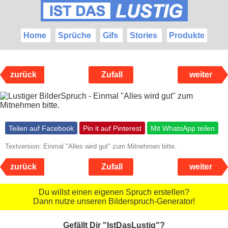
Home
Sprüche
Gifs
Stories
Produkte
zurück
Zufall
weiter
Teilen auf Facebook
Pin it auf Pinterest
Mit WhatsApp teilen
Textversion: Einmal "Alles wird gut" zum Mitnehmen bitte.
zurück
Zufall
weiter
Du willst einen eigenen Spruch erstellen?
Dann nutze unseren Bilderspruch-Generator!
Gefällt Dir "IstDasLustig"?