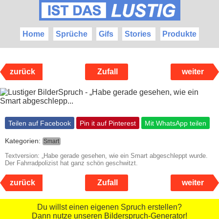
Home
Sprüche
Gifs
Stories
Produkte
zurück
Zufall
weiter
Teilen auf Facebook
Pin it auf Pinterest
Mit WhatsApp teilen
Kategorien:
Smart
Textversion: „Habe gerade gesehen, wie ein Smart abgeschleppt wurde.
Der Fahrradpolizist hat ganz schön geschwitzt.
zurück
Zufall
weiter
Du willst einen eigenen Spruch erstellen?
Dann nutze unseren Bilderspruch-Generator!