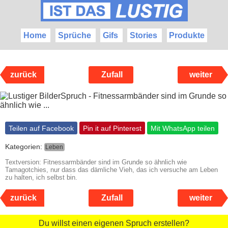
Home
Sprüche
Gifs
Stories
Produkte
zurück
Zufall
weiter
Teilen auf Facebook
Pin it auf Pinterest
Mit WhatsApp teilen
Kategorien:
Leben
Textversion: Fitnessarmbänder sind im Grunde so ähnlich wie
Tamagotchies, nur dass das dämliche Vieh, das ich versuche am Leben
zu halten, ich selbst bin.
zurück
Zufall
weiter
Du willst einen eigenen Spruch erstellen?