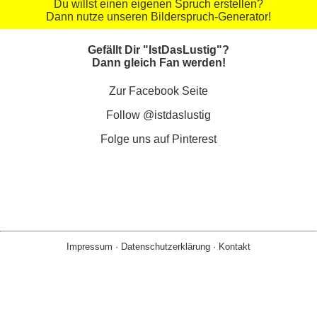
Du willst einen eigenen Spruch erstellen?
Dann nutze unseren Bilderspruch-Generator!
Gefällt Dir "IstDasLustig"?
Dann gleich Fan werden!
Zur Facebook Seite
Follow @istdaslustig
Folge uns auf Pinterest
Impressum
·
Datenschutzerklärung
·
Kontakt