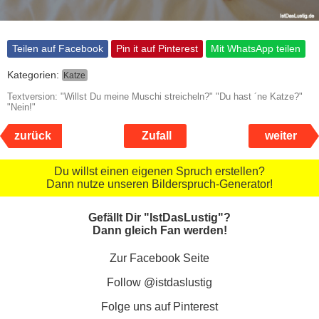
Teilen auf Facebook
Pin it auf Pinterest
Mit WhatsApp teilen
Kategorien:
Katze
Textversion: "Willst Du meine Muschi streicheln?" "Du hast ´ne Katze?"
"Nein!"
zurück
Zufall
weiter
Du willst einen eigenen Spruch erstellen?
Dann nutze unseren Bilderspruch-Generator!
Gefällt Dir "IstDasLustig"?
Dann gleich Fan werden!
Zur Facebook Seite
Follow @istdaslustig
Folge uns auf Pinterest