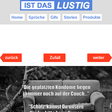
Home
Sprüche
Gifs
Stories
Produkte
zurück
Zufall
weiter