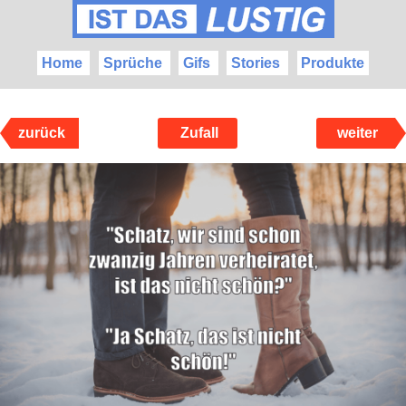
Home
Sprüche
Gifs
Stories
Produkte
zurück
Zufall
weiter