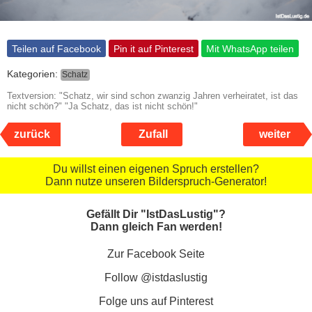
Teilen auf Facebook
Pin it auf Pinterest
Mit WhatsApp teilen
Kategorien:
Schatz
Textversion: "Schatz, wir sind schon zwanzig Jahren verheiratet, ist das
nicht schön?" "Ja Schatz, das ist nicht schön!"
zurück
Zufall
weiter
Du willst einen eigenen Spruch erstellen?
Dann nutze unseren Bilderspruch-Generator!
Gefällt Dir "IstDasLustig"?
Dann gleich Fan werden!
Zur Facebook Seite
Follow @istdaslustig
Folge uns auf Pinterest