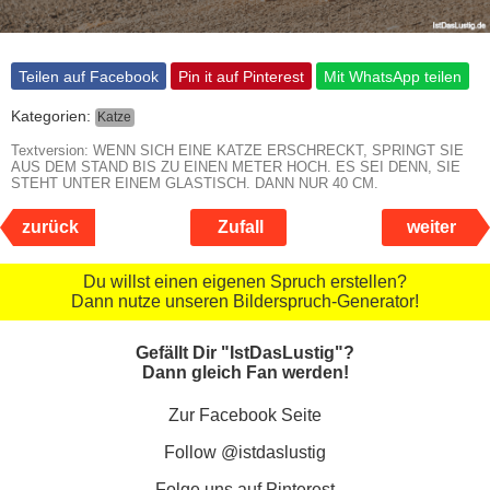
Teilen auf Facebook
Pin it auf Pinterest
Mit WhatsApp teilen
Kategorien:
Katze
Textversion: WENN SICH EINE KATZE ERSCHRECKT, SPRINGT SIE
AUS DEM STAND BIS ZU EINEN METER HOCH. ES SEI DENN, SIE
STEHT UNTER EINEM GLASTISCH. DANN NUR 40 CM.
zurück
Zufall
weiter
Du willst einen eigenen Spruch erstellen?
Dann nutze unseren Bilderspruch-Generator!
Gefällt Dir "IstDasLustig"?
Dann gleich Fan werden!
Zur Facebook Seite
Follow @istdaslustig
Folge uns auf Pinterest