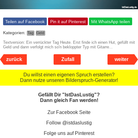
Teilen auf Facebook
Pin it auf Pinterest
Mit WhatsApp teilen
Kategorien:
Tag
Geld
Textversion: Ein verrückter Tag Heute. Erst finde ich einen Hut, gefüllt mit
Geld und dann verfolgt mich so'n bekloppter Typ mit Gitarre...
zurück
Zufall
weiter
Du willst einen eigenen Spruch erstellen?
Dann nutze unseren Bilderspruch-Generator!
Gefällt Dir "IstDasLustig"?
Dann gleich Fan werden!
Zur Facebook Seite
Follow @istdaslustig
Folge uns auf Pinterest