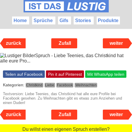
Home
Sprüche
Gifs
Stories
Produkte
zurück
Zufall
weiter
Teilen auf Facebook
Pin it auf Pinterest
Mit WhatsApp teilen
Kategorien:
Christkind
Liebe
Facebook
Weihnachten
Textversion: Liebe Teenies, das Christkind hat alle eure Profile bei
Facebook gesehen. Zu Weihnachten gibt es etwas zum Anziehen und
einen Duden!
zurück
Zufall
weiter
Du willst einen eigenen Spruch erstellen?