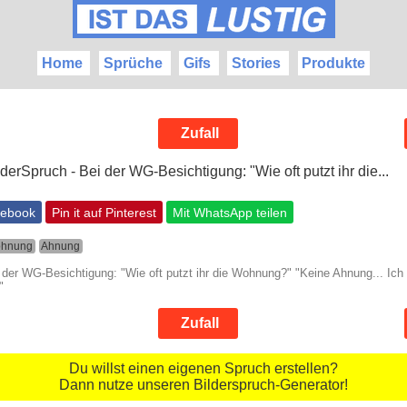
Home
Sprüche
Gifs
Stories
Produkte
Zufall
cebook
Pin it auf Pinterest
Mit WhatsApp teilen
hnung
Ahnung
 der WG-Besichtigung: "Wie oft putzt ihr die Wohnung?" "Keine Ahnung... Ich
"
Zufall
Du willst einen eigenen Spruch erstellen?
Dann nutze unseren Bilderspruch-Generator!