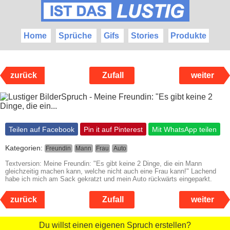
Home
Sprüche
Gifs
Stories
Produkte
zurück
Zufall
weiter
Teilen auf Facebook
Pin it auf Pinterest
Mit WhatsApp teilen
Kategorien:
Freundin
Mann
Frau
Auto
Textversion: Meine Freundin: "Es gibt keine 2 Dinge, die ein Mann
gleichzeitig machen kann, welche nicht auch eine Frau kann!" Lachend
habe ich mich am Sack gekratzt und mein Auto rückwärts eingeparkt.
zurück
Zufall
weiter
Du willst einen eigenen Spruch erstellen?