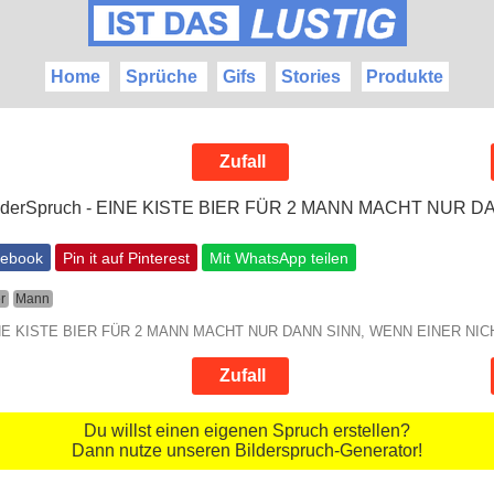
Home
Sprüche
Gifs
Stories
Produkte
Zufall
cebook
Pin it auf Pinterest
Mit WhatsApp teilen
r
Mann
EINE KISTE BIER FÜR 2 MANN MACHT NUR DANN SINN, WENN EINER NIC
Zufall
Du willst einen eigenen Spruch erstellen?
Dann nutze unseren Bilderspruch-Generator!