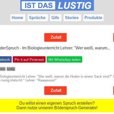
Home
Sprüche
Gifs
Stories
Produkte
Zufall
cebook
Pin it auf Pinterest
Mit WhatsApp teilen
hrer
lustig
Biologieunterricht Lehrer: "Wer weiß, warum die Hoden in einem Sack sind?" 
lustig klatscht." Lehrer: "Raaaauuus!"
Zufall
Du willst einen eigenen Spruch erstellen?
Dann nutze unseren Bilderspruch-Generator!