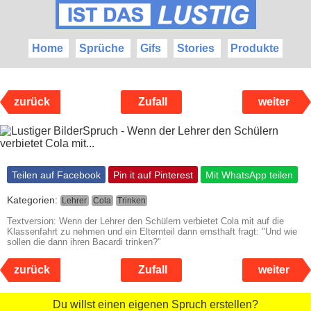
Home
Sprüche
Gifs
Stories
Produkte
zurück
Zufall
weiter
Teilen auf Facebook
Pin it auf Pinterest
Mit WhatsApp teilen
Kategorien:
Lehrer
Cola
Trinken
Textversion: Wenn der Lehrer den Schülern verbietet Cola mit auf die
Klassenfahrt zu nehmen und ein Elternteil dann ernsthaft fragt: "Und wie
sollen die dann ihren Bacardi trinken?"
zurück
Zufall
weiter
Du willst einen eigenen Spruch erstellen?