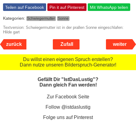
Teilen auf Facebook
Pin it auf Pinterest
Mit WhatsApp teilen
Kategorien:
Schwiegermutter
Sonne
Textversion: Schwiegermutter ist in der prallen Sonne eingeschlafen:
Hilde gart
zurück
Zufall
weiter
Du willst einen eigenen Spruch erstellen?
Dann nutze unseren Bilderspruch-Generator!
Gefällt Dir "IstDasLustig"?
Dann gleich Fan werden!
Zur Facebook Seite
Follow @istdaslustig
Folge uns auf Pinterest