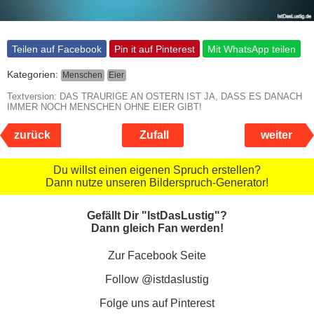
Teilen auf Facebook
Pin it auf Pinterest
Mit WhatsApp teilen
Kategorien:
Menschen
Eier
Textversion: DAS TRAURIGE AN OSTERN IST JA, DASS ES DANACH
IMMER NOCH MENSCHEN OHNE EIER GIBT!
zurück
Zufall
weiter
Du willst einen eigenen Spruch erstellen?
Dann nutze unseren Bilderspruch-Generator!
Gefällt Dir "IstDasLustig"?
Dann gleich Fan werden!
Zur Facebook Seite
Follow @istdaslustig
Folge uns auf Pinterest